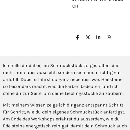
CHF.
T
T
T
T
e
e
e
e
i
i
i
i
l
l
l
l
e
e
e
e
n
n
n
n
Ich helfe dir dabei, ein Schmuckstück zu gestalten, das
nicht nur super aussieht, sondern sich auch richtig gut
anfühlt. Dabei erfährst du ganz nebenbei, was Heilsteine
so besonders macht, was die Farben bedeuten, und ich
stehe dir zur Seite, um deine Lieblingsstücke zu zaubern.
Mit meinem Wissen zeige ich dir ganz entspannt Schritt
für Schritt, wie du dein eigenes Schmuckstück anfertigst.
Am Ende des Workshops erfährst du ausserdem, wie du
Edelsteine energetisch reinigst, damit dein Schmuck auch