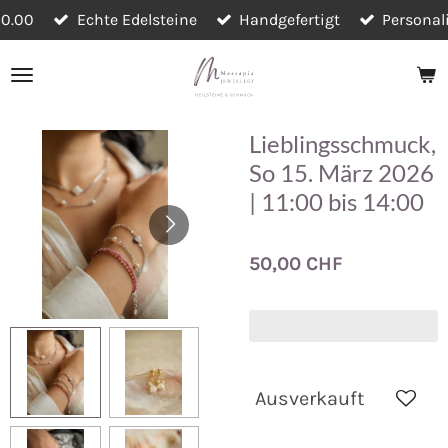
50.00
Echte Edelsteine
Handgefertigt
Personal
Zum
Hauptinhalt
springen
Lieblingsschmuck,
So 15. März 2026
| 11:00 bis 14:00
50,00 CHF
Ausverkauft