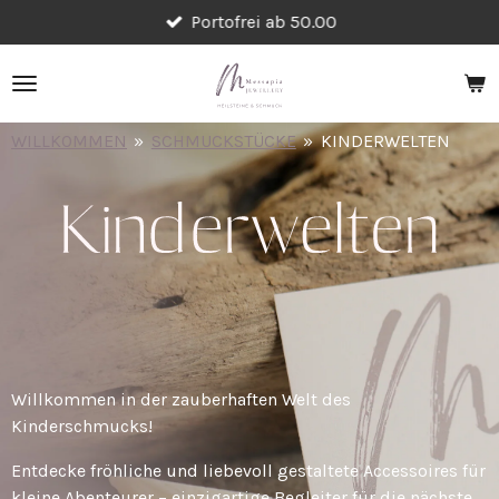
Portofrei ab 50.00
Zum
Hauptinhalt
springen
WILLKOMMEN
»
SCHMUCKSTÜCKE
»
KINDERWELTEN
Willkommen in der zauberhaften Welt des
Kinderschmucks!
Entdecke fröhliche und liebevoll gestaltete Accessoires für
kleine Abenteurer – einzigartige Begleiter für die nächste