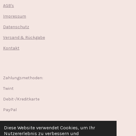
AGB's
Impressum
Datenschutz
Versand & Rückgabe
Kontakt
Zahlungsmethoden:
Twint
Debit-/Kreditkarte
PayPal
Diese Website verwendet Cookies, um Ihr
Nutzererlebnis zu verbessern und
W
I
F
T