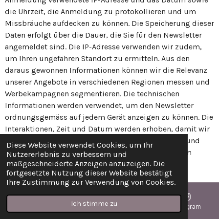
die Uhrzeit, die Anmeldung zu protokollieren und um
Missbräuche aufdecken zu können. Die Speicherung dieser
Daten erfolgt über die Dauer, die Sie für den Newsletter
angemeldet sind. Die IP-Adresse verwenden wir zudem,
um Ihren ungefähren Standort zu ermitteln. Aus den
daraus gewonnen Informationen können wir die Relevanz
unserer Angebote in verschiedenen Regionen messen und
Werbekampagnen segmentieren. Die technischen
Informationen werden verwendet, um den Newsletter
ordnungsgemäss auf jedem Gerät anzeigen zu können. Die
Interaktionen, Zeit und Datum werden erhoben, damit wir
anhand dieser Daten unsere Marketingkampagnen und
Diese Website verwendet Cookies, um Ihr
Angebote auswerten und optimieren können. Zudem
Nutzererlebnis zu verbessern und
maßgeschneiderte Anzeigen anzuzeigen. Die
können wir anhand dieser Daten ermitteln, wie die
fortgesetzte Nutzung dieser Website bestätigt
Abonnenten mit unserem Newsletter interagieren.
Ihre Zustimmung zur Verwendung von Cookies.
An wen geben wir die Daten weiter?
Ich stimme zu
E-Mail
Telefon
Karte
Instagram
Wir geben Ihre Daten zum Zwecke der technischen