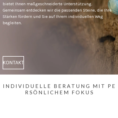
bietet Ihnen maßgeschneiderte Unterstützung.
Gemeinsam entdecken wir die passenden Steine, die Ihre
Stärken fördern und Sie auf Ihrem individuellen Weg
begleiten.
KONTAKT
I N D I V I D U E L L E B E R A T U N G M I T P E
R S Ö N L I C H E M F O K U S