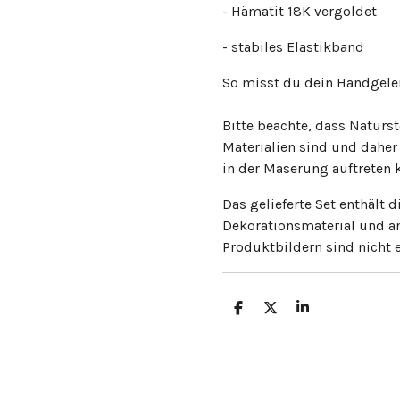
- Hämatit 18K vergoldet
- stabiles Elastikband
So misst du dein Handgelen
Bitte beachte, dass Naturst
Materialien sind und dahe
in der Maserung auftreten 
Das gelieferte Set enthält d
Dekorationsmaterial und 
Produktbildern sind nicht e
T
T
T
e
e
e
i
i
i
l
l
l
e
e
e
n
n
n