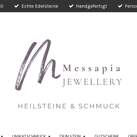
00
Echte Edelsteine
Handgefertigt
Perso
UNIKATSCHMUCK
DEIN STEIN
GUTSCHEINE
ÜBE