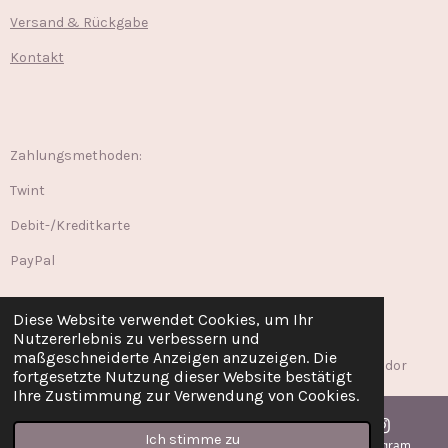
Versand & Rückgabe
Kontakt
Zahlungsmethoden:
Twint
Debit-/Kreditkarte
PayPal
Diese Website verwendet Cookies, um Ihr
Nutzererlebnis zu verbessern und
W
I
F
T
maßgeschneiderte Anzeigen anzuzeigen. Die
h
n
a
i
© 2024 - 2025 Messapia Jewellery. Unterstützt mit ©Webador
fortgesetzte Nutzung dieser Website bestätigt
a
s
c
k
Ihre Zustimmung zur Verwendung von Cookies.
t
t
e
T
s
a
b
o
A
g
o
k
Ich stimme zu
E-Mail
Telefon
Karte
Instagram