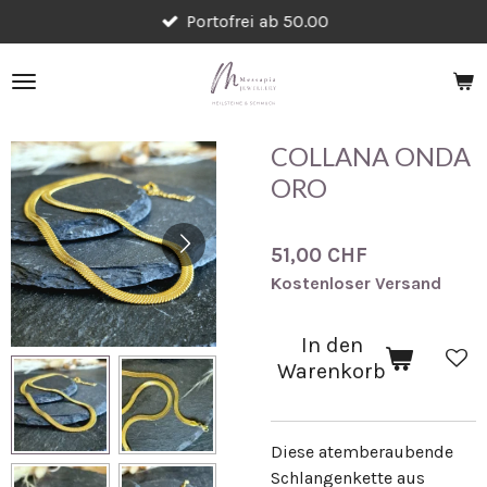
Portofrei ab 50.00
Zum
Hauptinhalt
springen
COLLANA ONDA
ORO
51,00 CHF
Kostenloser Versand
In den
Warenkorb
Diese atemberaubende
Schlangenkette aus