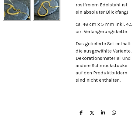
rostfreiem Edelstahl ist
ein absoluter Blickfang!
ca. 46 cm x 5 mm inkl. 4,5
cm Verlängerungskette
Das gelieferte Set enthält
die ausgewählte Variante.
Dekorationsmaterial und
andere Schmuckstücke
auf den Produktbildern
sind nicht enthalten.
T
T
T
T
e
e
e
e
i
i
i
i
l
l
l
l
e
e
e
e