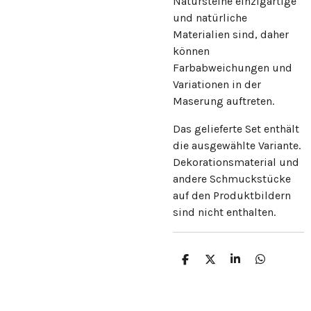
Natursteine einzigartige
und natürliche
Materialien sind, daher
können
Farbabweichungen und
Variationen in der
Maserung auftreten.
Das gelieferte Set enthält
die ausgewählte Variante.
Dekorationsmaterial und
andere Schmuckstücke
auf den Produktbildern
sind nicht enthalten.
T
T
T
T
e
e
e
e
i
i
i
i
l
l
l
l
e
e
e
e