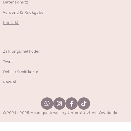
Datenschutz
Versand & Rückgabe
Kontakt
Zahlungsmethoden:
Twint
Debit-/Kreditkarte
PayPal
W
I
F
T
h
n
a
i
© 2024 - 2025 Messapia Jewellery. Unterstützt mit ©Webador
a
s
c
k
t
t
e
T
s
a
b
o