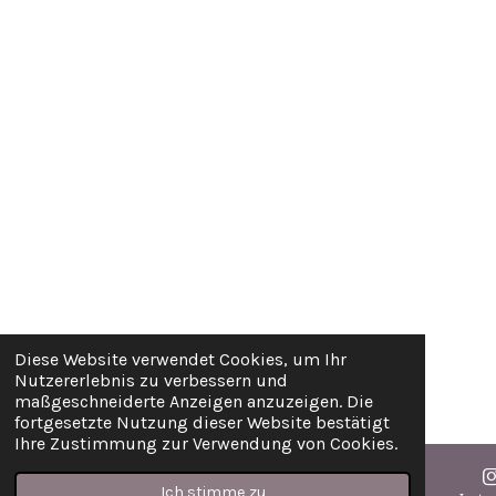
A
g
o
k
p
r
o
p
a
k
m
Diese Website verwendet Cookies, um Ihr
Nutzererlebnis zu verbessern und
maßgeschneiderte Anzeigen anzuzeigen. Die
fortgesetzte Nutzung dieser Website bestätigt
Ihre Zustimmung zur Verwendung von Cookies.
Ich stimme zu