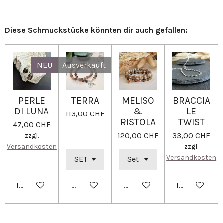
n
n
n
n
Diese Schmuckstücke könnten dir auch gefallen:
NEU
Ausverkauft
PERLE
TERRA
MELISO
BRACCIA
DI LUNA
&
LE
113,00 CHF
RISTOLA
TWIST
47,00 CHF
120,00 CHF
33,00 CHF
zzgl.
Versandkosten
zzgl.
Versandkosten
In den Warenkorb
Bei Verfügbarkeit benachrichtigen
Details anzeigen
In den Ware