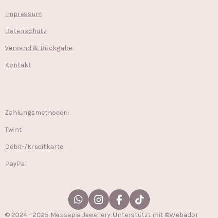
Impressum
Datenschutz
Versand & Rückgabe
Kontakt
Zahlungsmethoden:
Twint
Debit-/Kreditkarte
PayPal
W
I
F
T
h
n
a
i
© 2024 - 2025 Messapia Jewellery. Unterstützt mit ©Webador