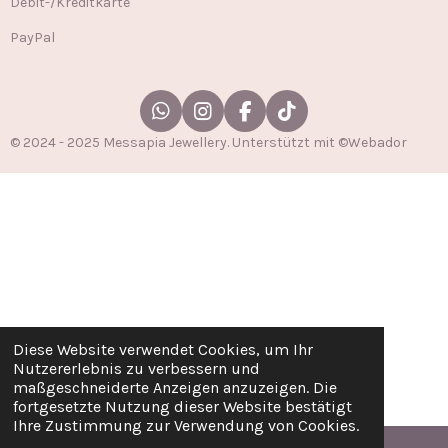
Debit-/Kreditkarte
PayPal
W
I
F
T
h
n
a
i
© 2024 - 2025 Messapia Jewellery. Unterstützt mit ©Webador
a
s
c
k
t
t
e
T
s
a
b
o
A
g
o
k
p
r
o
p
a
k
m
Diese Website verwendet Cookies, um Ihr
Nutzererlebnis zu verbessern und
maßgeschneiderte Anzeigen anzuzeigen. Die
fortgesetzte Nutzung dieser Website bestätigt
Ihre Zustimmung zur Verwendung von Cookies.