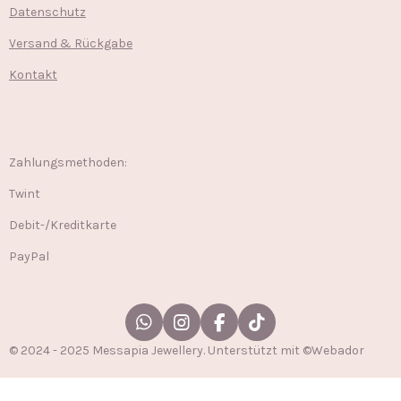
Datenschutz
Versand & Rückgabe
Kontakt
Zahlungsmethoden:
Twint
Debit-/Kreditkarte
PayPal
W
I
F
T
h
n
a
i
© 2024 - 2025 Messapia Jewellery. Unterstützt mit ©Webador
a
s
c
k
t
t
e
T
s
a
b
o